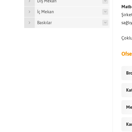
Dış Mekan
Matb
İç Mekan
Şirke
sağlı
Baskılar
Çoklu
Ofse
Br
Ka
Me
Kar