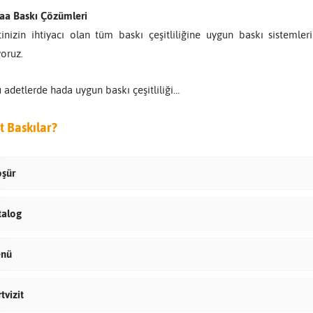
aa Baskı Çözümleri
tinizin ihtiyacı olan tüm baskı çeşitliliğine uygun baskı sisteml
yoruz.
 adetlerde hada uygun baskı çeşitliliği…
t Baskılar?
oşür
talog
nü
tvizit