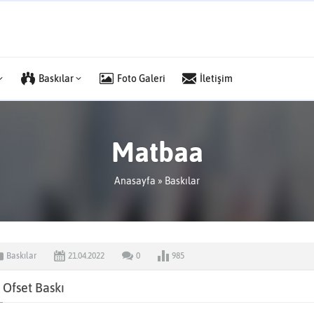
Baskılar
Foto Galeri
İletişim
Matbaa
Anasayfa
»
Baskılar
Baskılar
21.04.2022
0
985
Ofset Baskı