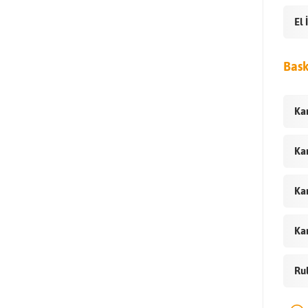
El 
Bask
Ka
Ka
Ka
Ka
Rul