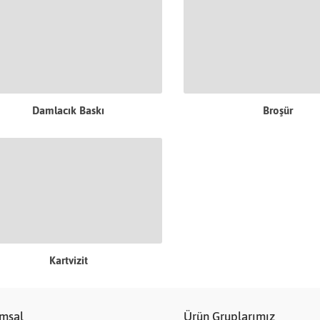
Damlacık Baskı
Broşür
Kartvizit
msal
Ürün Gruplarımız