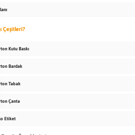
İlanı
ı Çeşitleri?
rton Kutu Baskı
rton Bardak
rton Tabak
rton Çanta
o Etiket